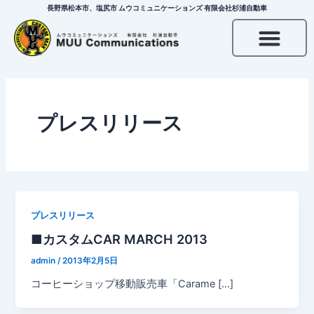
内
長野県松本市、塩尻市 ムウコミュニケーションズ 有限会社杉浦自動車
容
を
ス
キ
ッ
プ
プレスリリース
プレスリリース
■カスタムCAR MARCH 2013
admin
/
2013年2月5日
コーヒーショップ移動販売車「Carame […]