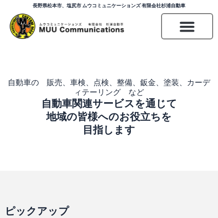
内
長野県松本市、塩尻市 ムウコミュニケーションズ 有限会社杉浦自動車
容
を
ス
キ
ッ
プ
自動車の 販売、車検、点検、整備、鈑金、塗装、カーデ
ィテーリング など
自動車関連サービスを通じて
地域の皆様へのお役立ちを
目指します
ピックアップ