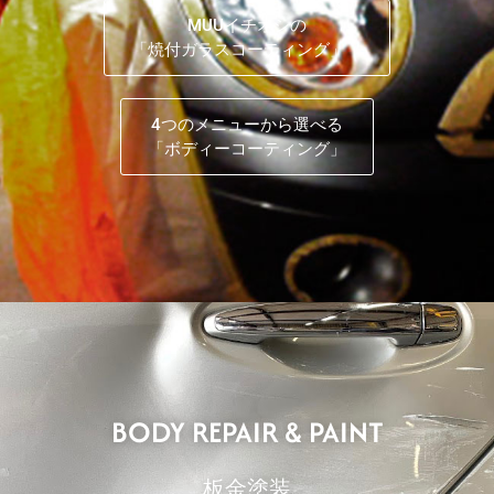
MUUイチオシの
「焼付ガラスコーティング」
4つのメニューから選べる
「ボディーコーティング」
BODY REPAIR & PAINT
板金塗装